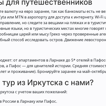
ы для путешественников
йте валюту на евро заранее, так как банкоматы есть не ве
Cyta или MTN в аэропорту для доступа к интернету. Wi-Fi
правление, но следите за вещами на пляжах и в туристи
овные языки, но в туристических местах многие говорят 
гробницам царей или мысу Греко через проверенные аген
бный способ исследовать остров. Движение левосторон
джет: от апартаментов в Ларнаке до 5* отелей в Пафос
, а Пафос — для ценителей истории. Средняя стоимость
елет и проживание). Бронируйте заранее на май–октябрь
тур из Иркутска с нами?
ркутска с учетом ваших пожеланий:
в России в Ларнаку или Пафос.