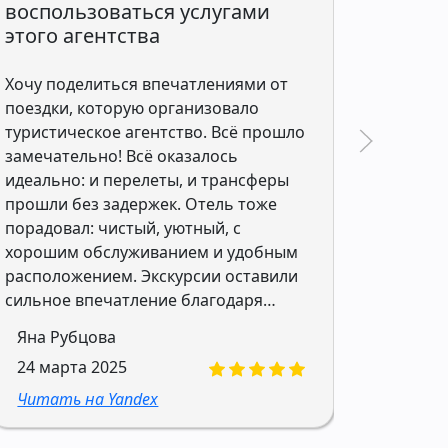
воспользоваться услугами
неза
этого агентства
Добрый
Хочу поделиться впечатлениями от
впечат
поездки, которую организовало
и отде
туристическое агентство. Всё прошло
Благод
замечательно! Всё оказалось
стал н
идеально: и перелеты, и трансферы
пришли
прошли без задержек. Отель тоже
направ
порадовал: чистый, уютный, с
наши п
хорошим обслуживанием и удобным
Всегда
расположением. Экскурсии оставили
и до к
сильное впечатление благодаря
профес
Ирин
профессиональным гидам, которые
Валери
Яна Рубцова
09 ян
показали много интересных мест.
будет 
24 марта 2025
Рекомендую всем воспользоваться
Читат
услугами этого агентства. Отдельное
Читать на Yandex
спасибо Валерии, она быстро
подобрал тур, учитывал все