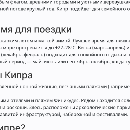
убым флагом, древними городами и уютными деревушкам
ой погоде круглый год. Кипр подойдет для семейного о
емя для поездки
жарким летом и мягкой зимой. Лучшее время для пляжно
 а море прогревается до +22–28°C. Весна (март–апрель) 
 (декабрь–февраль) подходит для спокойного отдыха и пр
ый период — май–июнь или сентябрь–октябрь, когда ту
ы Кипра
вленной ночной жизнью, песчаными пляжами (например,
ными отелями и пляжем Финикудес. Рядом находится сол
и и роскоши. Здесь расположены археологические парки
развитой инфраструктурой, набережной и фестивалями.
Кипре?