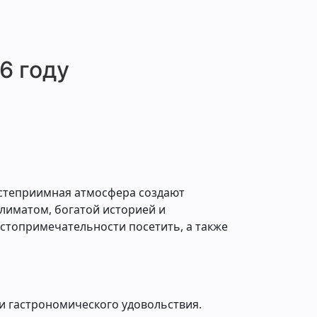
пожелания и была на связи даже после
бронирования. Никаких минусов, всё
супер! Рекомендую!
6 году
остеприимная атмосфера создают
климатом, богатой историей и
остопримечательности посетить, а также
 и гастрономического удовольствия.