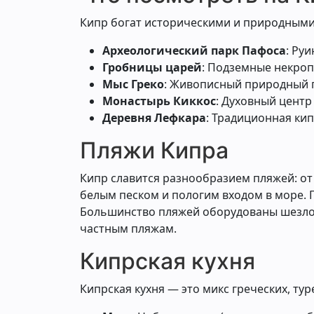
Кипр богат историческими и природными
Археологический парк Пафоса
: Ру
Гробницы царей
: Подземные некропо
Мыс Греко
: Живописный природный п
Монастырь Киккос
: Духовный центр
Деревня Лефкара
: Традиционная ки
Пляжи Кипра
Кипр славится разнообразием пляжей: от 
белым песком и пологим входом в море. 
Большинство пляжей оборудованы шезлонг
частным пляжам.
Кипрская кухня
Кипрская кухня — это микс греческих, ту