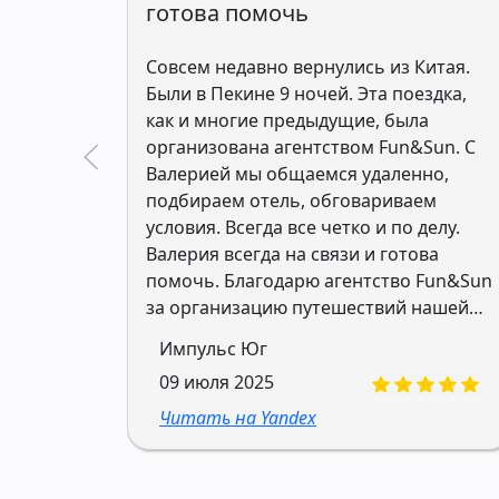
готова помочь
Совсем недавно вернулись из Китая.
Были в Пекине 9 ночей. Эта поездка,
как и многие предыдущие, была
организована агентством Fun&Sun. С
Валерией мы общаемся удаленно,
подбираем отель, обговариваем
условия. Всегда все четко и по делу.
Валерия всегда на связи и готова
помочь. Благодарю агентство Fun&Sun
за организацию путешествий нашей
семьи без стрессов, переживаний и
Импульс Юг
неожиданностей. Рекомендую к
09 июля 2025
сотрудничеству.
Читать на Yandex