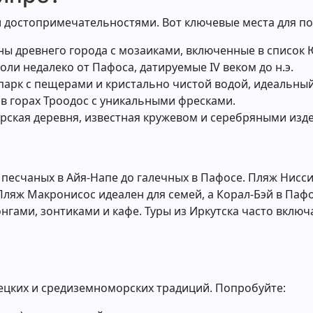
 достопримечательностями. Вот ключевые места для п
ины древнего города с мозаиками, включенные в список
ли недалеко от Пафоса, датируемые IV веком до н.э.
арк с пещерами и кристально чистой водой, идеальный
 в горах Троодос с уникальными фресками.
прская деревня, известная кружевом и серебряными изд
песчаных в Айя-Напе до галечных в Пафосе. Пляж Нисси
Пляж Макронисос идеален для семей, а Корал-Бэй в Паф
ами, зонтиками и кафе. Туры из Иркутска часто включа
рецких и средиземноморских традиций. Попробуйте: