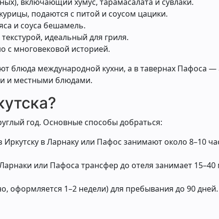
бных), включающий хумус, тарамасалата и сувлаки.
курицы, подаются с питой и соусом цацики.
мяса и соуса бешамель.
 текстурой, идеальный для гриля.
но с многовековой историей.
ют блюда международной кухни, а в тавернах Пафоса —
ми и местными блюдами.
кутска?
руглый год. Основные способы добраться:
з Иркутску в Ларнаку или Пафос занимают около 8–10 ча
 Ларнаки или Пафоса трансфер до отеля занимает 15–40
но, оформляется 1–2 недели) для пребывания до 90 дней