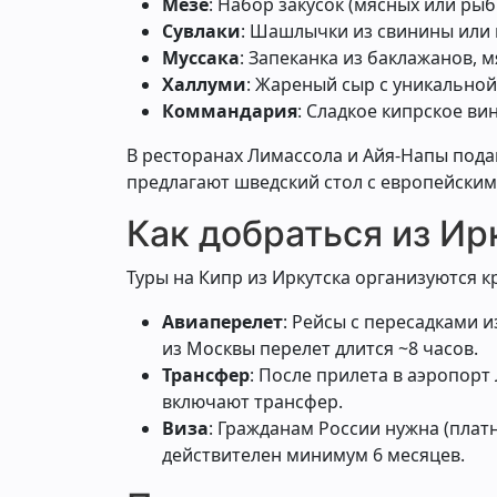
Мезе
: Набор закусок (мясных или ры
Сувлаки
: Шашлычки из свинины или 
Муссака
: Запеканка из баклажанов, 
Халлуми
: Жареный сыр с уникальной
Коммандария
: Сладкое кипрское ви
В ресторанах Лимассола и Айя-Напы пода
предлагают шведский стол с европейски
Как добраться из Ир
Туры на Кипр из Иркутска организуются к
Авиаперелет
: Рейсы с пересадками и
из Москвы перелет длится ~8 часов.
Трансфер
: После прилета в аэропорт
включают трансфер.
Виза
: Гражданам России нужна (плат
действителен минимум 6 месяцев.