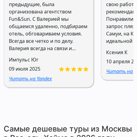
предыдущие, была
свою работу
организована агентством
рекомендаци
Fun&Sun. С Валерией мы
Понравилис
общаемся удаленно, подбираем
запрос пляжи
отель, обговариваем условия.
Самуи, на Ку
Всегда все четко и по делу.
идеальной в
Валерия всегда на связи и
Ксения К
готова помочь. Благодарю
Импульс Юг
10 апреля 2
агентство Fun&Sun за
09 июля 2025
организацию путешествий
Читать на Y
нашей семьи без стрессов,
Читать на Yandex
переживаний и
неожиданностей. Рекомендую к
сотрудничеству.
Самые дешевые туры из Москвы