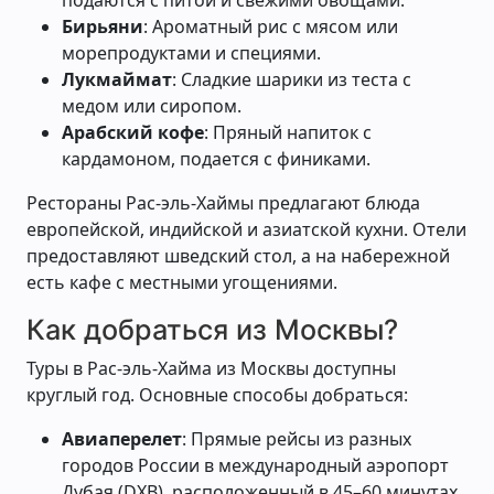
подаются с питой и свежими овощами.
Бирьяни
: Ароматный рис с мясом или
морепродуктами и специями.
Лукмаймат
: Сладкие шарики из теста с
медом или сиропом.
Арабский кофе
: Пряный напиток с
кардамоном, подается с финиками.
Рестораны Рас-эль-Хаймы предлагают блюда
европейской, индийской и азиатской кухни. Отели
предоставляют шведский стол, а на набережной
есть кафе с местными угощениями.
Как добраться из Москвы?
Туры в Рас-эль-Хайма из Москвы доступны
круглый год. Основные способы добраться:
Авиаперелет
: Прямые рейсы из разных
городов России в международный аэропорт
Дубая (DXB), расположенный в 45–60 минутах