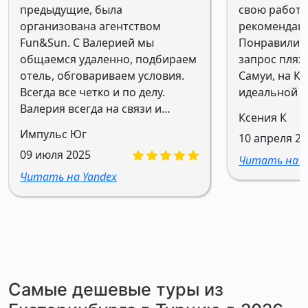
предыдущие, была
свою работу
организована агентством
рекомендаци
Fun&Sun. С Валерией мы
Понравилис
общаемся удаленно, подбираем
запрос пляжи
отель, обговариваем условия.
Самуи, на Ку
Всегда все четко и по делу.
идеальной в
Валерия всегда на связи и
Ксения К
готова помочь. Благодарю
Импульс Юг
10 апреля 2
агентство Fun&Sun за
09 июля 2025
организацию путешествий
Читать на Y
нашей семьи без стрессов,
Читать на Yandex
переживаний и
неожиданностей. Рекомендую к
сотрудничеству.
Самые дешевые туры из