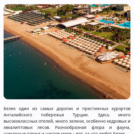
Белек один из самых дорогих и престижных курортов
Анталийского побережья Турции. Здесь много
высококлассных отелей, много зелени, особенно кедровых и
эвкалиптовых лесов. Разнообразная флора и фауна,
шикарные пляжи и чистое море – вот, за что любят Белек.