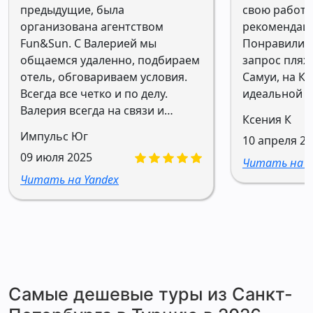
предыдущие, была
свою работу
организована агентством
рекомендаци
Fun&Sun. С Валерией мы
Понравилис
общаемся удаленно, подбираем
запрос пляжи
отель, обговариваем условия.
Самуи, на Ку
Всегда все четко и по делу.
идеальной в
Валерия всегда на связи и
Ксения К
готова помочь. Благодарю
Импульс Юг
10 апреля 2
агентство Fun&Sun за
09 июля 2025
организацию путешествий
Читать на Y
нашей семьи без стрессов,
Читать на Yandex
переживаний и
неожиданностей. Рекомендую к
сотрудничеству.
Самые дешевые туры из Санкт-