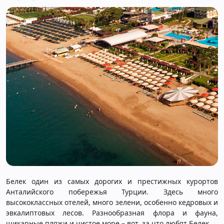
Белек один из самых дорогих и престижных курортов
Анталийского побережья Турции. Здесь много
высококлассных отелей, много зелени, особенно кедровых и
эвкалиптовых лесов. Разнообразная флора и фауна,
шикарные пляжи и чистое море – вот, за что любят Белек.