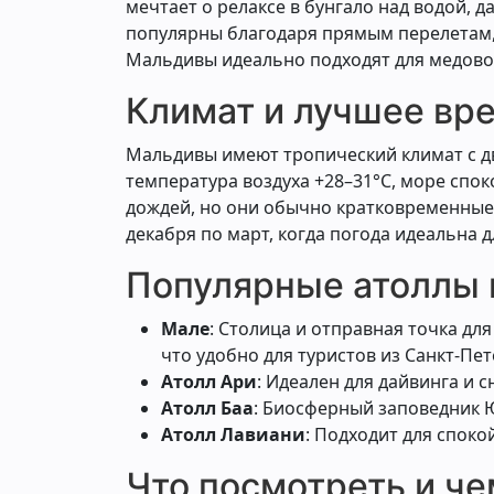
мечтает о релаксе в бунгало над водой, 
популярны благодаря прямым перелетам, 
Мальдивы идеально подходят для медовог
Климат и лучшее вр
Мальдивы имеют тропический климат с дв
температура воздуха +28–31°C, море спок
дождей, но они обычно кратковременные,
декабря по март, когда погода идеальна 
Популярные атоллы 
Мале
: Столица и отправная точка дл
что удобно для туристов из Санкт-Пет
Атолл Ари
: Идеален для дайвинга и 
Атолл Баа
: Биосферный заповедник 
Атолл Лавиани
: Подходит для спок
Что посмотреть и че