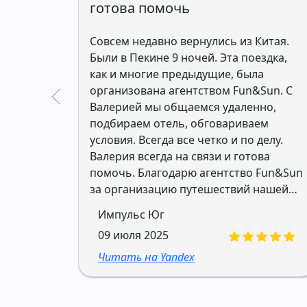
готова помочь
Совсем недавно вернулись из Китая.
Были в Пекине 9 ночей. Эта поездка,
как и многие предыдущие, была
организована агентством Fun&Sun. С
Валерией мы общаемся удаленно,
подбираем отель, обговариваем
условия. Всегда все четко и по делу.
Валерия всегда на связи и готова
помочь. Благодарю агентство Fun&Sun
за организацию путешествий нашей
семьи без стрессов, переживаний и
Импульс Юг
неожиданностей. Рекомендую к
09 июля 2025
сотрудничеству.
Читать на Yandex