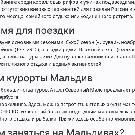
дайвинге среди коралловых рифов и ужинах под звездами
отсутствию визовых сложностей для граждан России и 
о месяца, семейного отдыха или уединенного ретрита.
емя для поездки
умя основными сезонами. Сухой сезон («ируваи», нояб
ойное (+27–29°C), а осадки редки. Влажный сезон («хулх
 а цены на туры ниже. Для путешественников из Санкт-
для пляжного отдыха и водных активностей.
и курорты Мальдив
я большинства туров. Атолл Северный Мале предлагает 
ербурга.
сноркелинга. Здесь можно встретить китовых акул и мант
ЮНЕСКО, известный богатым подводным миром и люксо
ойного отдыха и рыбалки. Пляжи здесь особенно живопи
м заняться на Мальдивах?