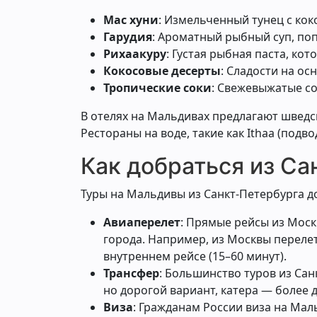
Мас хуни
: Измельченный тунец с кок
Гарудия
: Ароматный рыбный суп, поп
Рихаакуру
: Густая рыбная паста, кот
Кокосовые десерты
: Сладости на ос
Тропические соки
: Свежевыжатые со
В отелях на Мальдивах предлагают шведск
Рестораны на воде, такие как Ithaa (под
Как добраться из Са
Туры на Мальдивы из Санкт-Петербурга д
Авиаперелет
: Прямые рейсы из Моск
города. Например, из Москвы перелет
внутреннем рейсе (15–60 минут).
Трансфер
: Большинство туров из Са
но дорогой вариант, катера — более 
Виза
: Гражданам России виза на Мал