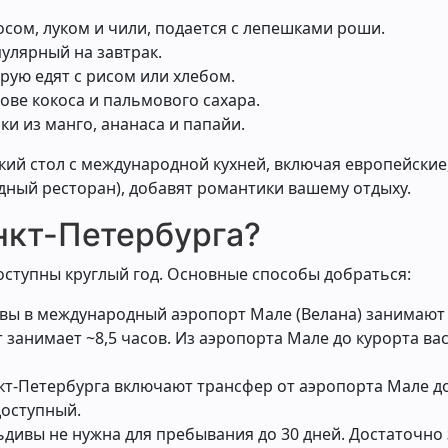
осом, луком и чили, подается с лепешками роши.
улярный на завтрак.
орую едят с рисом или хлебом.
нове кокоса и пальмового сахара.
ки из манго, ананаса и папайи.
ий стол с международной кухней, включая европейские,
водный ресторан), добавят романтики вашему отдыху.
нкт-Петербурга?
оступны круглый год. Основные способы добраться:
вы в международный аэропорт Мале (Велана) занимают о
 занимает ~8,5 часов. Из аэропорта Мале до курорта вас
нкт-Петербурга включают трансфер от аэропорта Мале д
доступный.
ьдивы не нужна для пребывания до 30 дней. Достаточно