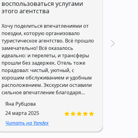
воспользоваться услугами
неза
этого агентства
Добрый
Хочу поделиться впечатлениями от
впечат
поездки, которую организовало
и отде
туристическое агентство. Всё прошло
Благод
замечательно! Всё оказалось
стал н
идеально: и перелеты, и трансферы
пришли
прошли без задержек. Отель тоже
направ
порадовал: чистый, уютный, с
наши п
хорошим обслуживанием и удобным
Всегда
расположением. Экскурсии оставили
и до к
сильное впечатление благодаря
профес
Ирин
профессиональным гидам, которые
Валери
Яна Рубцова
09 ян
показали много интересных мест.
будет 
24 марта 2025
Рекомендую всем воспользоваться
Читат
услугами этого агентства. Отдельное
Читать на Yandex
спасибо Валерии, она быстро
подобрал тур, учитывал все