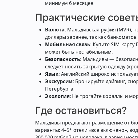
минимум 6 месяцев.
Практические совет
Валюта
: Мальдивская руфия (MVR), 
доллары заранее, так как банкоматов 
Мобильная связь
: Купите SIM-карту
может быть нестабильным.
Безопасность
: Мальдивы — безопасн
следует носить закрытую одежду (кро
Язык
: Английский широко используетс
Экскурсии
: Бронируйте дайвинг, сно
Петербурга.
Экология
: Не трогайте кораллы и м
Где остановиться?
Мальдивы предлагают размещение от бюд
варианты: 4–5* отели «все включено», во
300,000 рублей на человека, в зависимост