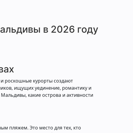
пожелания и была на связи даже после
бронирования. Никаких минусов, всё
супер! Рекомендую!
альдивы в 2026 году
вах
 и роскошные курорты создают
ников, ищущих уединение, романтику и
 Мальдивы, какие острова и активности
ым пляжем. Это место для тех, кто