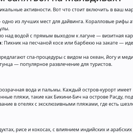
икальные активности. Вот что стоит включить в ваш ма
 одно из лучших мест для дайвинга. Коралловые рифы а
улы.
ло над водой с прямым выходом к лагуне — визитная ка
а
: Пикник на песчаной косе или барбекю на закате — и
предлагают спа-процедуры с видом на океан, йогу и мед
 тунца — популярное развлечение для туристов.
розрачная вода и пальмы. Каждый остров-курорт имеет 
ные пляжи, такие как Бикини-Бич на острове Расду, под
ание в отелях с эксклюзивными пляжами, где есть шезло
ктах, рисе и кокосах, с влиянием индийских и арабских