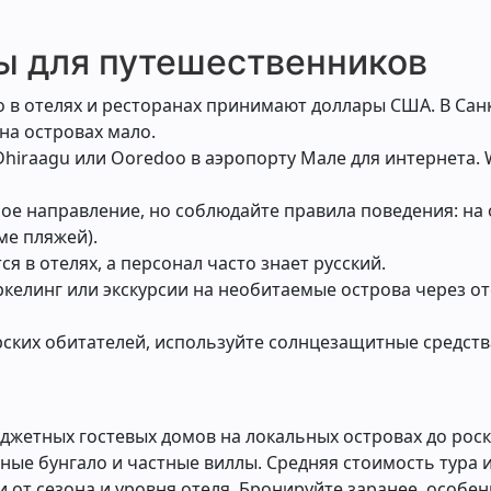
ы для путешественников
но в отелях и ресторанах принимают доллары США. В Са
на островах мало.
 Dhiraagu или Ooredoo в аэропорту Мале для интернета. W
ое направление, но соблюдайте правила поведения: н
ме пляжей).
я в отелях, а персонал часто знает русский.
ркелинг или экскурсии на необитаемые острова через от
орских обитателей, используйте солнцезащитные средств
жетных гостевых домов на локальных островах до рос
дные бунгало и частные виллы. Средняя стоимость тура и
и от сезона и уровня отеля. Бронируйте заранее, особе