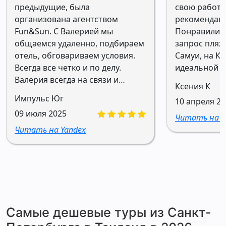
предыдущие, была
свою работу
организована агентством
рекомендаци
Fun&Sun. С Валерией мы
Понравилис
общаемся удаленно, подбираем
запрос пляжи
отель, обговариваем условия.
Самуи, на Ку
Всегда все четко и по делу.
идеальной в
Валерия всегда на связи и
Ксения К
готова помочь. Благодарю
Импульс Юг
10 апреля 2
агентство Fun&Sun за
09 июля 2025
организацию путешествий
Читать на Y
нашей семьи без стрессов,
Читать на Yandex
переживаний и
неожиданностей. Рекомендую к
сотрудничеству.
Самые дешевые туры из Санкт-